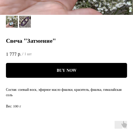
Свеча "Затмение"
р.
1 777
/
1 шт
BUY NOW
Состав: соевый воск, эфирное масло фиалки, краситель, фиалка, гималайская
соль
Вес: 100 г