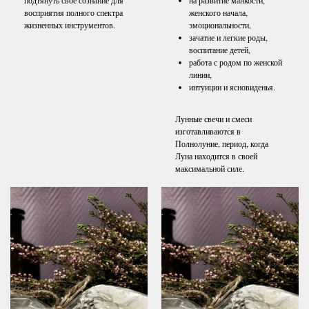
восприятия полного спектра
женского начала,
жизненных инструментов.
эмоциональности,
зачатие и легкие роды,
воспитание детей,
работа с родом по женской
линии,
интуиции и ясновиденья.
Лунные свечи и смеси
изготавливаются в
Полнолуние, период, когда
Луна находится в своей
максимальной силе.