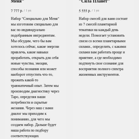
Меня"
"Сила Планет"
р.
р.
7 777
5 555
/
1 уп
/
1 уп
Набор "Специально для Меня"
Набор смесей для ванн состоит
мы изготовим специально для
из 7 смесей планетарной
вас по индивидуально
тематики на каждый день
подобранным ингредиентам.
недели. Помогает установить
Мы обсудим, чего бы вам
связи со всеми планетарными
хотелось сейчас, какие энергии
силами., определить, с какими
привлечь, какие навыки
силами вам работать проще и
проработать, открыть для себя
приятнее, а где необходимо
новые чувства, эмоции,
подтянуть свое сознание для
способы познания или может
восприятия полного спектра
наоборот отпустить что-то,
жизненных инструментов.
прожить какой-то
травматичный опыт. Затем мы
производим диагностику через
Таро, определяя ваши
потребности и скрытые
желания. Через наш с вами
диалог мы приходим к
пониманию, для чего мы
создаем набор. Дальше будет
наша работа по подбору
соответствующих