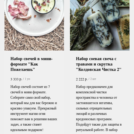
Набор свечей в мини-
Набор соевая свеча с
формате "Как
травами и скрутка
Пожелаешь"
"Колдовская Чистка 2"
р.
р.
3 333
2 222
/
1 уп
/
2 шт
Набор свечей состоит из 7
Набор предназначен для
свечей в мини формате.
комплексной чистки
Соберите сами свой набор,
пространства и человека от
который мы для вас бережно и
застоявшегося негатива,
красиво упакуем. Прекрасный
сильных отрицательных
инструмент магии огня
эмоций и различных
поможет вам в решении ваших
вредоносных программ.
задач, а также станет
Подойдут также для защиты в
идеальным подарком!
ритуальной работе. В набор