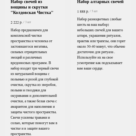
Набор свечей из
Набор алтарных свечей
вощины и скрутки
р.
1 888
/
5 шт
"Колдовская Чистка"
Набор разноцветных (любые
р.
2 222
/
3 шт
шесть на ваш выбор)
Набор предназначен для
небольших свечей для вашего
комплексной чистки
алтаря, украшения ритуалов,
пространства и человека от
практик или трапезы, они горят
застоявшегося негатива,
около 30-40 минут, что обычно
сильных отрицательных
достаточно для ритуала .
эмоций и различных
Используйте их на свое
вредоносных программ. В
усмотрение как подсказывает
набор входят три черный свечи
вам ваше сердце.
из натуральной вощины с
полынью и розой для глубокой
очистки, скрутка из зверобоя,
полыни и гвоздики для
окуривания и дополнительной
очистки, а также белая свеча с
амарантом для наполнения и
защиты чистого пространства.
Свечи усилены травами и
солью, которые помогут вам в
чистке и в защите вашего
пространства.