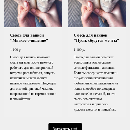
Смесь для ванной
Смесь для ванной
"Мягкое очищение"
"Пусть сбудутся мечты"
р.
р.
1 100
1 100
Смесь для ванной поможет
Смесь для ванной поможет
снять негатив после тяжелого
воплотить в жизнь самые
рабочего дня или неприятной
смелые фантазии и желания.
встречи, расслабиться, отпусть
Если вы совершаете практики
навязчиые мысли и снять
визуализации желаний или
нервное напряжение. Подходит
любые иные, направленные на
для мягкой приятной чистки,
поиск способов воплощения
направленной на гармонизацию
ваих целей и желаний, то эта
и спокойствие.
смесь поможет вам
настроиться и привлечь
нужные энергии и и инсайты.
Загрузить ещё