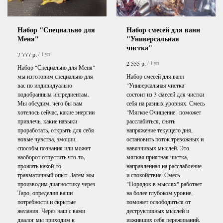
Набор "Специально для
Набор смесей для ванн
Меня"
"Универсальная
чистка"
р.
7 777
/
1 уп
р.
2 555
/
1 уп
Набор "Специально для Меня"
мы изготовим специально для
Набор смесей для ванн
вас по индивидуально
"Универсальная чистка"
подобранным ингредиентам.
состоит из 3 смесей для чистки
Мы обсудим, чего бы вам
себя на разных уровнях. Смесь
хотелось сейчас, какие энергии
"Мягкое Очищение" поможет
привлечь, какие навыки
расслабиться, снять
проработать, открыть для себя
напряжение текущего дня,
новые чувства, эмоции,
остановить поток тревожных и
способы познания или может
навязчивых мыслей. Это
наоборот отпустить что-то,
мягкая приятная чистка,
прожить какой-то
направленная на расслабление
травматичный опыт. Затем мы
и спокойствие. Смесь
производим диагностику через
"Порядок в мыслях" работает
Таро, определяя ваши
на более глубоком уровне,
потребности и скрытые
поможет освободиться от
желания. Через наш с вами
деструктивных мыслей и
диалог мы приходим к
изживших себя переживаний.