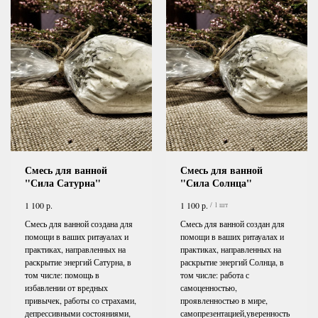
Смесь для ванной
Смесь для ванной
"Сила Сатурна"
"Сила Солнца"
р.
р.
1 100
1 100
/
1 шт
Смесь для ванной создана для
Смесь для ванной создан для
помощи в ваших ритауалах и
помощи в ваших ритауалах и
практиках, направленных на
практиках, направленных на
раскрытие энергий Сатурна, в
раскрытие энергий Солнца, в
том числе: помощь в
том числе: работа с
избавлении от вредных
самоценностью,
привычек, работы со страхами,
проявленностью в мире,
депрессивными состояниями,
самопрезентацией,уверенность