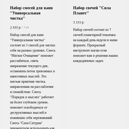
Набор смесей для ванн
Набор свечей "Сила
"Универсальная
Планет"
чистка"
р.
3 333
р.
2 555
/
1 уп
Набор свечей состоит из 7
Набор смесей для ванн
свечей планетарной тематики
"Универсальная чистка"
на каждый день недели в мини
состоит из 3 смесей для чистки
формате. Прекрасный
себя на разных уровнях. Смесь
инструмент магии огня
"Мягкое Очищение" поможет
поможет вам в решении ваших
расслабиться, снять
каждодневных задач.
напряжение текущего дня,
остановить поток тревожных и
навязчивых мыслей. Это
мягкая приятная чистка,
направленная на расслабление
и спокойствие. Смесь
"Порядок в мыслях" работает
на более глубоком уровне,
поможет освободиться от
деструктивных мыслей и
изживших себя переживаний.
Смесь "Сила Сатурна"
рекомендуем использовать как