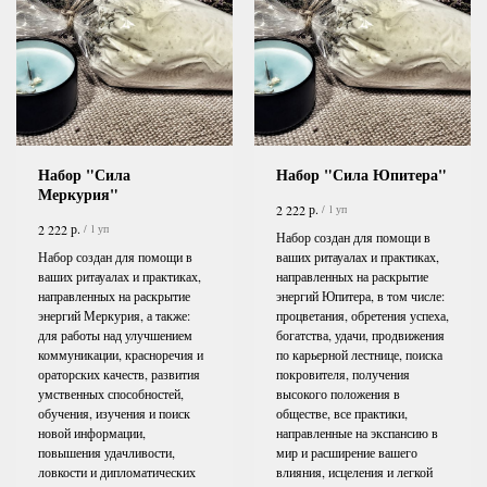
Набор "Сила
Набор "Сила Юпитера"
Меркурия"
р.
2 222
/
1 уп
р.
2 222
/
1 уп
Набор создан для помощи в
Набор создан для помощи в
ваших ритауалах и практиках,
ваших ритауалах и практиках,
направленных на раскрытие
направленных на раскрытие
энергий Юпитера, в том числе:
энергий Меркурия, а также:
процветания, обретения успеха,
для работы над улучшением
богатства, удачи, продвижения
коммуникации, красноречия и
по карьерной лестнице, поиска
ораторских качеств, развития
покровителя, получения
умственных способностей,
высокого положения в
обучения, изучения и поиск
обществе, все практики,
новой информации,
направленные на экспансию в
повышения удачливости,
мир и расширение вашего
ловкости и дипломатических
влияния, исцеления и легкой