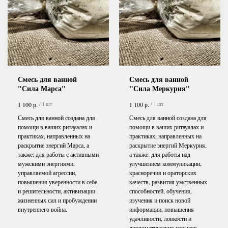
Смесь для ванной
Смесь для ванной
"Сила Марса"
"Сила Меркурия"
р.
р.
1 100
1 100
/
1 шт
/
1 шт
Смесь для ванной создана для
Смесь для ванной создана для
помощи в ваших ритауалах и
помощи в ваших ритауалах и
практиках, направленных на
практиках, направленных на
раскрытие энергий Марса, а
раскрытие энергий Меркурия,
также: для работы с активными
а также: для работы над
мужскими энергиями,
улучшением коммуникации,
управляемой агрессии,
красноречия и ораторских
повышения уверенности в себе
качеств, развития умственных
и решительности, активизации
способностей, обучения,
жизненных сил и пробуждении
изучения и поиск новой
внутреннего война.
информации, повышения
удачливости, ловкости и
дипломатических навыков,