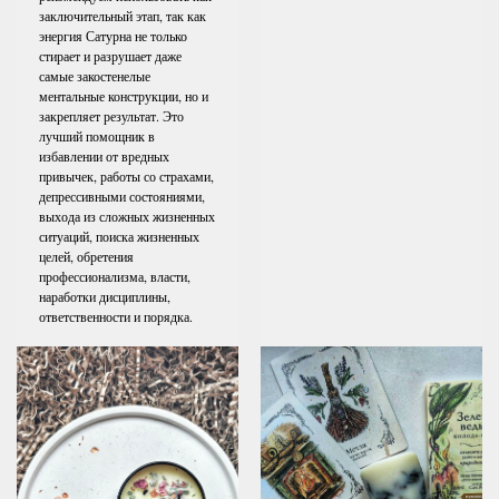
заключительный этап, так как
энергия Сатурна не только
стирает и разрушает даже
самые закостенелые
ментальные конструкции, но и
закрепляет результат. Это
лучший помощник в
избавлении от вредных
привычек, работы со страхами,
депрессивными состояниями,
выхода из сложных жизненных
ситуаций, поиска жизненных
целей, обретения
профессионализма, власти,
наработки дисциплины,
ответственности и порядка.