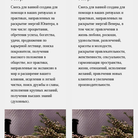
Смесь для ванной создана для
Смесь для ванной создана для
помощи в ваших ритауалах и
помощи в ваших ритауалах и
практиках, направленных на
практиках, направленных на
раскрытие энергий Юпитера, в
раскрытие энергий Венеры, в
том числе: процветания,
том числе: привлечения в
обретения успеха, богатства,
жизнь любови, роскоши,
удачи, продвижения по
удовольствия, развлечений,
карьерной лестнице, поиска
красоты и молодости,
покровителя, получения
раскрытие привлекательности,
высокого положения в
женственности, сексуальности,
обществе, все практики,
гармонизация пространства,
направленные на экспансию в
жизни, отношений, исполнение
мир и расширение вашего
желаний, привлчения новых
влияния, исцеления и легкой
клиентов и увеличения
чистки, поиск дружбы и славы,
производительности.
исполнения крупных желаний,
получения высших знаний
(духовных).