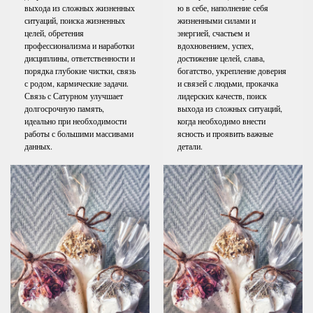
выхода из сложных жизненных
ю в себе, наполнение себя
ситуаций, поиска жизненных
жизненными силами и
целей, обретения
энергией, счастьем и
профессионализма и наработки
вдохновением, успех,
дисциплины, ответственности и
достижение целей, слава,
порядка глубокие чистки, связь
богатство, укрепление доверия
с родом, кармические задачи.
и связей с людьми, прокачка
Связь с Сатурном улучшает
лидерских качеств, поиск
долгосрочную память,
выхода из сложных ситуаций,
идеально при необходимости
когда необходимо внести
работы с большими массивами
ясность и проявить важные
данных.
детали.