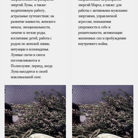
энергий Луны, а также:
энергий Марса, а также: для
медитативную работу,
работы с активными мужскими
астральные путешествия; на
энергиями, управляемой
развитие манкости, женского
агрессии, повышения
начала, эмоциональности,
уверенности в себе и
зачатие и легкие роды,
решительности, активизации
воспитание детей, работа с
жизненных сил и пробуждении
родом по женской линии,
внутреннего война.
интуиции и ясновиденья.
Лунные свечи и смеси
изготавливаются в
Полнолуние, период, когда
Луна находится в своей
максимальной силе.