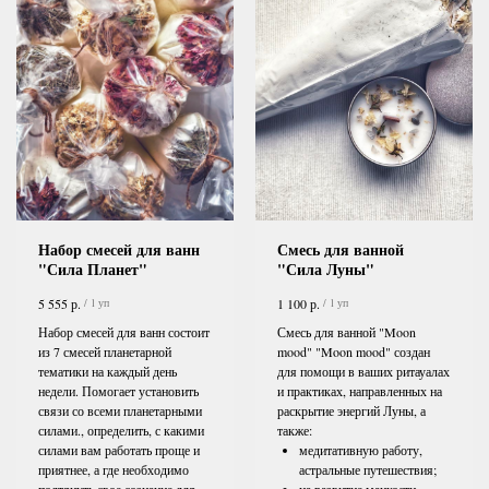
Набор смесей для ванн
Смесь для ванной
"Сила Планет"
"Сила Луны"
р.
р.
5 555
1 100
/
1 уп
/
1 уп
Набор смесей для ванн состоит
Смесь для ванной "Moon
из 7 смесей планетарной
mood" "Moon mood" создан
тематики на каждый день
для помощи в ваших ритауалах
недели. Помогает установить
и практиках, направленных на
связи со всеми планетарными
раскрытие энергий Луны, а
силами., определить, с какими
также:
силами вам работать проще и
медитативную работу,
приятнее, а где необходимо
астральные путешествия;
подтянуть свое сознание для
на развитие манкости,