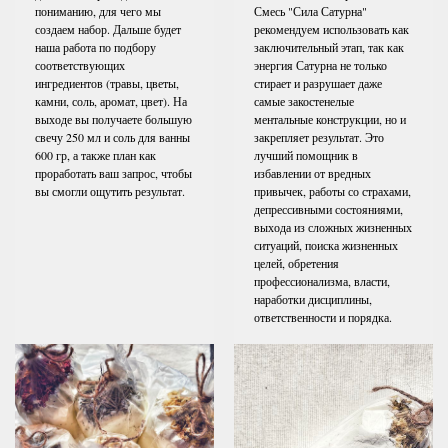
пониманию, для чего мы
Смесь "Сила Сатурна"
создаем набор. Дальше будет
рекомендуем использовать как
наша работа по подбору
заключительный этап, так как
соответствующих
энергия Сатурна не только
ингредиентов (травы, цветы,
стирает и разрушает даже
камни, соль, аромат, цвет). На
самые закостенелые
выходе вы получаете большую
ментальные конструкции, но и
свечу 250 мл и соль для ванны
закрепляет результат. Это
600 гр, а также план как
лучший помощник в
проработать ваш запрос, чтобы
избавлении от вредных
вы смогли ощутить результат.
привычек, работы со страхами,
депрессивными состояниями,
выхода из сложных жизненных
ситуаций, поиска жизненных
целей, обретения
профессионализма, власти,
наработки дисциплины,
ответственности и порядка.